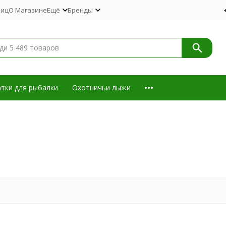
лиц
О Магазине
Ещё
Бренды
тки для рыбалки
Охотничьи лыжи