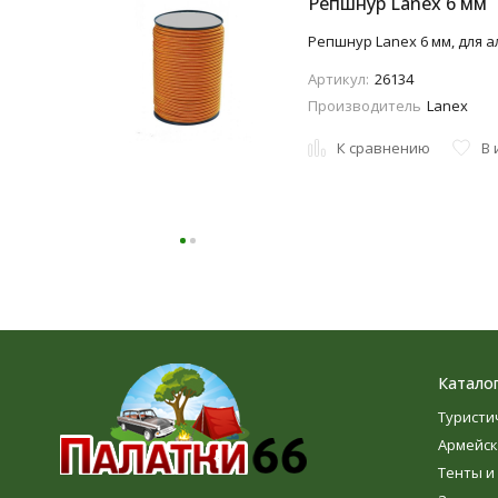
Репшнур Lanex 6 мм
Репшнур Lanex 6 мм, для а
Артикул:
26134
Производитель
Lanex
К сравнению
В 
Катало
Туристи
Армейск
Тенты и