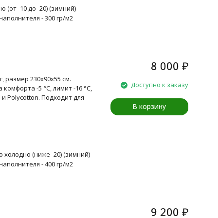
 (от -10 до -20) (зимний)
наполнителя - 300 гр/м2
8 000
₽
г, размер 230x90x55 см.
Доступно к заказу
 комфорта -5 °C, лимит -16 °C,
 и Polycotton. Подходит для
В корзину
 холодно (ниже -20) (зимний)
наполнителя - 400 гр/м2
9 200
₽