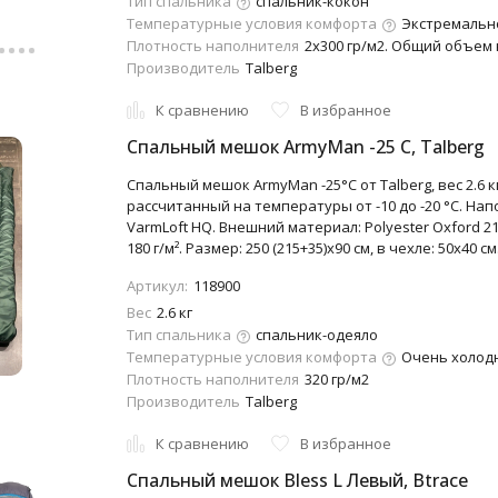
Тип спальника
спальник-кокон
Температурные условия комфорта
Экстремально
Плотность наполнителя
2х300 гр/м2. Общий объем 
Производитель
Talberg
К сравнению
В избранное
Спальный мешок ArmyMan -25 C, Talberg
Спальный мешок ArmyMan -25°C от Talberg, вес 2.6 к
рассчитанный на температуры от -10 до -20 °C. Напол
VarmLoft HQ. Внешний материал: Polyester Oxford 21
180 г/м². Размер: 250 (215+35)х90 см, в чехле: 50х40 см
Артикул:
118900
Вес
2.6 кг
Тип спальника
спальник-одеяло
Температурные условия комфорта
Очень холодно
Плотность наполнителя
320 гр/м2
Производитель
Talberg
К сравнению
В избранное
Спальный мешок Bless L Левый, Btrace