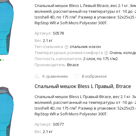
Спальный мешок Bless L Левый Btrace, вес 2.1 кг. З
молнией, рассчитанный на температуры от -10 до -
Izoshell 4D, по 175 г/м². Размер в упаковке: 52х25х25
RipStop WR и Soft Micro Polyester 300T.
Артикул:
S0578
Вес
2.1 кг
Тип спальника
спальник-кокон
Температурные условия комфорта
Очень холодно
Плотность наполнителя
2-слоя, по 175 г/м2
Производитель
Btrace
К сравнению
В избранное
Спальный мешок Bless L Правый, Btrace
Спальный мешок Bless L Правый Btrace, вес 2.1 кг. 
молнией, рассчитанный на температуры от -10 до -
Izoshell 4D, по 175 г/м². Размер в упаковке: 52х25х25
RipStop WR и Soft Micro Polyester 300T.
Артикул:
S0577
Вес
2.1 кг