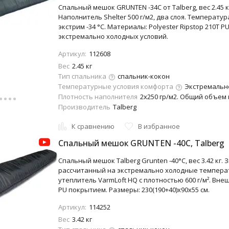
Спальный мешок GRUNTEN -34C от Talberg, вес 2.45 к
Наполнитель Shelter 500 г/м2, два слоя. Температура
экстрим -34 °C. Материалы: Polyester Ripstop 210T PU
экстремально холодных условий.
Артикул:
112608
Вес
2.45 кг
Тип спальника
спальник-кокон
Температурные условия комфорта
Экстремально
Плотность наполнителя
2х250 гр/м2. Общий объем 
Производитель
Talberg
К сравнению
В избранное
Cпальный мешок GRUNTEN -40C, Talberg
Спальный мешок Talberg Grunten -40°C, вес 3.42 кг.
рассчитанный на экстремально холодные температ
утеплитель VarmLoft HQ с плотностью 600 г/м². Внеш
PU покрытием. Размеры: 230(190+40)x90x55 см.
Артикул:
114252
Вес
3.42 кг