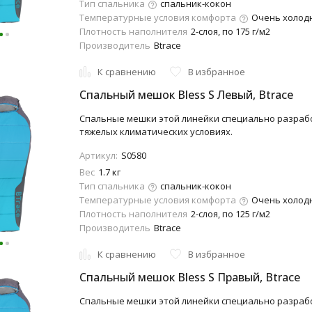
Тип спальника
спальник-кокон
Температурные условия комфорта
Очень холодно
Плотность наполнителя
2-слоя, по 175 г/м2
Производитель
Btrace
К сравнению
В избранное
Спальный мешок Bless S Левый, Btrace
Спальные мешки этой линейки специально разраб
тяжелых климатических условиях.
Артикул:
S0580
Вес
1.7 кг
Тип спальника
спальник-кокон
Температурные условия комфорта
Очень холодно
Плотность наполнителя
2-слоя, по 125 г/м2
Производитель
Btrace
К сравнению
В избранное
Спальный мешок Bless S Правый, Btrace
Спальные мешки этой линейки специально разраб