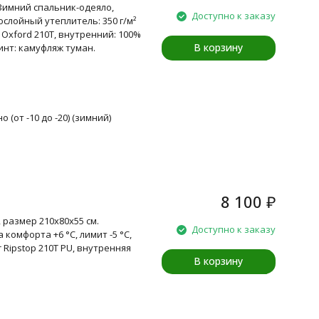
. Зимний спальник-одеяло,
Доступно к заказу
ослойный утеплитель: 350 г/м²
 Oxford 210T, внутренний: 100%
В корзину
ринт: камуфляж туман.
 (от -10 до -20) (зимний)
8 100
₽
, размер 210x80x55 см.
Доступно к заказу
 комфорта +6 °C, лимит -5 °C,
 Ripstop 210T PU, внутренняя
В корзину