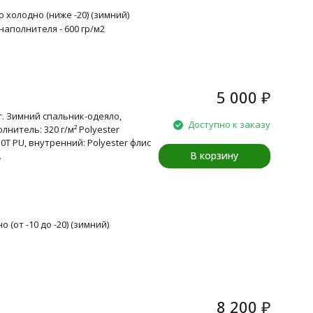
 холодно (ниже -20) (зимний)
наполнителя - 600 гр/м2
5 000
₽
г. Зимний спальник-одеяло,
Доступно к заказу
нитель: 320 г/м² Polyester
0T PU, внутренний: Polyester флис
В корзину
.
 (от -10 до -20) (зимний)
8 200
₽