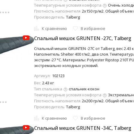
Температурные условия комфорта
Очень холодно
Плотность наполнителя
2х150 гр/м2. Общий объем 
Производитель
Talberg
К сравнению
В избранное
Cпальный мешок GRUNTEN -27C, Talberg
Спальный мешок GRUNTEN -27C от Talberg, вес 2.43 к
Наполнитель Shelter 400 г/м2, два слоя. Температура
экстрим -27 °C. Материалы: Polyester Ripstop 210T PU
экстремально холодных условий.
Артикул:
102123
Вес
2.43 кг
Тип спальника
спальник-кокон
Температурные условия комфорта
Экстремально
Плотность наполнителя
2х200 гр/м2. Общий объем 
Производитель
Talberg
К сравнению
В избранное
Cпальный мешок GRUNTEN -34C, Talberg