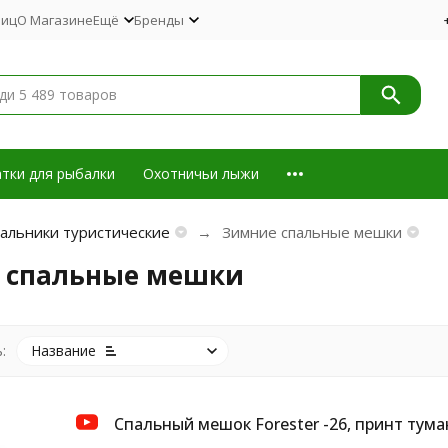
лиц
О Магазине
Ещё
Бренды
тки для рыбалки
Охотничьи лыжи
альники туристические
Зимние спальные мешки
 спальные мешки
:
Название
Cпальный мешок Forester -26, принт туман