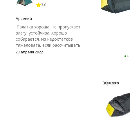
3.0
Арсений
'Палатка хороша. Не пропускает
влагу, устойчива. Хорошо
собирается. Из недостатков
тяжеловата, если рассчитывать
спать в ней одному и тащить вдаль
23 апреля 2022
на одного человека. Внешний тент
не плотно прилегает к земле, из-за
чего может немного поддувать
снаружи.'