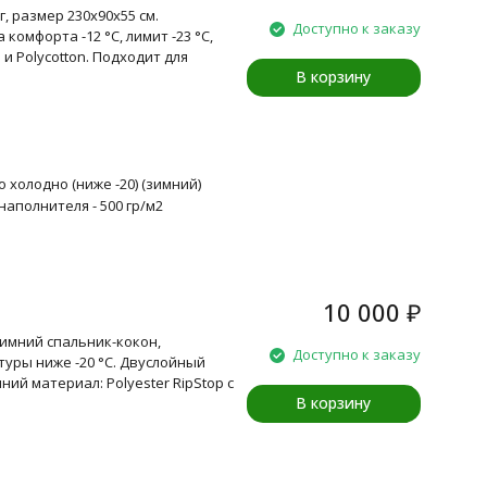
г, размер 230x90x55 см.
Доступно к заказу
 комфорта -12 °C, лимит -23 °C,
 и Polycotton. Подходит для
В корзину
 холодно (ниже -20) (зимний)
наполнителя - 500 гр/м2
10 000
₽
 Зимний спальник-кокон,
Доступно к заказу
уры ниже -20 °C. Двуслойный
ний материал: Polyester RipStop с
В корзину