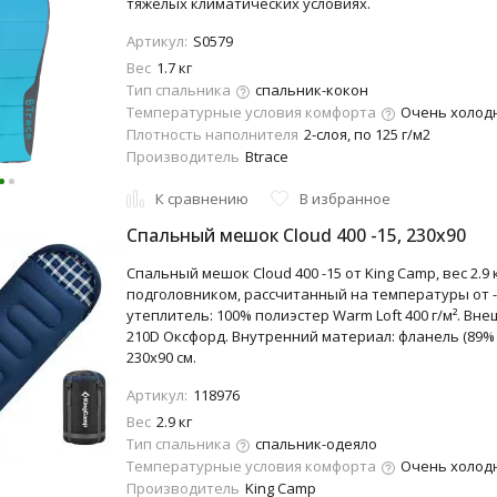
тяжелых климатических условиях.
Артикул:
S0579
Вес
1.7 кг
Тип спальника
спальник-кокон
Температурные условия комфорта
Очень холодно
Плотность наполнителя
2-слоя, по 125 г/м2
Производитель
Btrace
К сравнению
В избранное
Спальный мешок Cloud 400 -15, 230х90
Спальный мешок Cloud 400 -15 от King Camp, вес 2.9
подголовником, рассчитанный на температуры от -1
утеплитель: 100% полиэстер Warm Loft 400 г/м². Вн
210D Оксфорд. Внутренний материал: фланель (89% 
230x90 см.
Артикул:
118976
Вес
2.9 кг
Тип спальника
спальник-одеяло
Температурные условия комфорта
Очень холодно
Производитель
King Camp