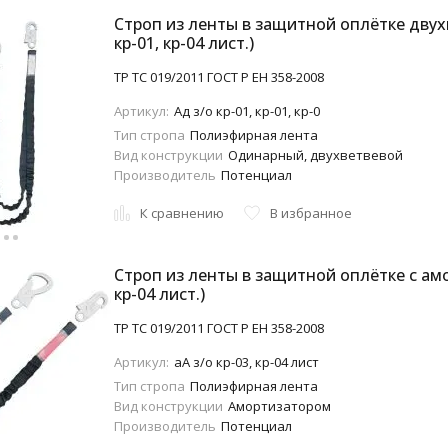
Строп из ленты в защитной оплётке двухв
кр-01, кр-04 лист.)
ТР ТС 019/2011 ГОСТ Р ЕН 358-2008
Артикул:
Aд з/о кр-01, кр-01, кр-0
Тип стропа
Полиэфирная лента
Вид конструкции
Одинарный, двухветвевой
Производитель
Потенциал
К сравнению
В избранное
Строп из ленты в защитной оплётке с амо
кр-04 лист.)
ТР ТС 019/2011 ГОСТ Р ЕН 358-2008
Артикул:
аA з/о кр-03, кр-04 лист
Тип стропа
Полиэфирная лента
Вид конструкции
Амортизатором
Производитель
Потенциал