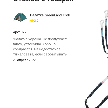
Палатка GreenLand Troll 2-местная
3.0
Арсений
'Палатка хороша. Не пропускает
влагу, устойчива. Хорошо
собирается. Из недостатков
тяжеловата, если рассчитывать
спать в ней одному и тащить вдаль
23 апреля 2022
на одного человека. Внешний тент
не плотно прилегает к земле, из-за
чего может немного поддувать
снаружи.'