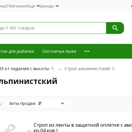
лиц
О Магазине
Ещё
Бренды
тки для рыбалки
Охотничьи лыжи
З от падения с высоты
Строп альпинистский
альпинистский
:
Хиты продаж
Строп из ленты в защитной оплётке с амо
кр-04 ков.)