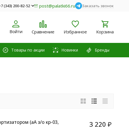
post@palatki66.ru
+7 (343) 200-82-52
Заказать звонок
Войти
Сравнение
Избранное
Корзина
Товары по акции
Новинки
Бренды
ртизатором (аA з/о кр-03,
3 220
₽