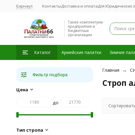
Барнаул
Контакты
Доставка и оплата
Для Юридических 
Также комплектуем
предприятия и
бюджетные
организации
Каталог
Армейские палатки
Зимние пала
Главная
СИ
Фильтр подбора
Строп 
Цена
до
Сортировать
Тип стропа