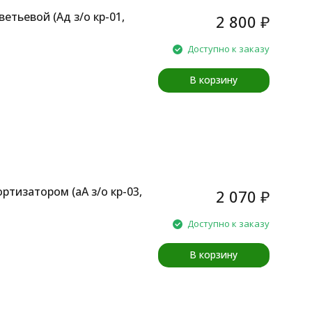
етьевой (Aд з/о кр-01,
2 800
₽
Доступно к заказу
В корзину
ртизатором (аA з/о кр-03,
2 070
₽
Доступно к заказу
В корзину