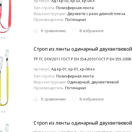
Артикул:
Aд1 кр-03, кр-03, кр-04 л
Тип стропа
Полиэфирная лента
Вид конструкции
Двухветв с разн длиной плеча
Производитель
Потенциал
К сравнению
В избранное
Строп из ленты одинарный двухветвевой (A
ТР ТС 019/2011 ГОСТ Р ЕН 354-2010 ГОСТ Р ЕН 355-2008
Артикул:
Aд кр-01, кр-01, кр-04 ко
Тип стропа
Полиэфирная лента
Вид конструкции
Одинарный, двухветвевой
Производитель
Потенциал
К сравнению
В избранное
Строп из ленты одинарный двухветвевой (A