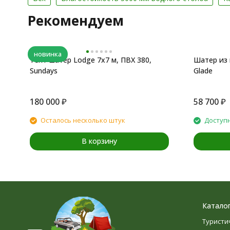
Рекомендуем
новинка
Тент-шатер Lodge 7x7 м, ПВХ 380,
Шатер из 
Sundays
Glade
180 000
₽
58 700
₽
Осталось несколько штук
Доступн
В корзину
Катало
Туристи