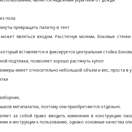
без пола
минуты превращать палатку в тент
может являться входом. Расстегнув молнии, боковые стенки
в который вставляется и фиксируется центральная стойка Боков
ной подтяжки, позволяет хорошо растянуть купол
азмеры имеет относительно небольшой объем и вес, проста в у
атки
разборная,
лышков мегапалатки, поэтому они приобретаются отдельно.
авляет за собой право вводить изменения в конструкцию па
ании и инструкции к пользованию, однако основные качества оп