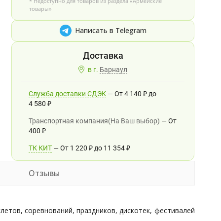
* Недоступно для товаров из раздела «Армейские
товары»
Написать в Telegram
в г.
Барнаул
Служба доставки СДЭК
От
4 140
₽
до
4 580
₽
Транспортная компания(На Ваш выбор)
От
400
₽
ТК КИТ
От
1 220
₽
до
11 354
₽
Отзывы
летов, соревнований, праздников, дискотек, фестивалей