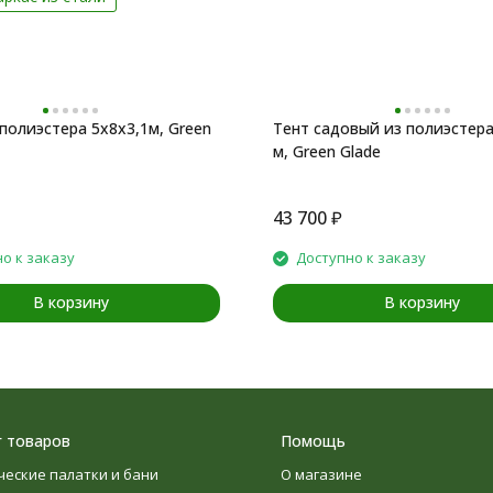
полиэстера 5х8х3,1м, Green
Тент садовый из полиэстера
м, Green Glade
43 700
₽
о к заказу
Доступно к заказу
В корзину
В корзину
г товаров
Помощь
ческие палатки и бани
О магазине