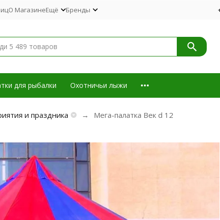
лиц
О Магазине
Ещё
Бренды
тки для рыбалки
Охотничьи лыжи
иятия и праздника
Мега-палатка Век d 12