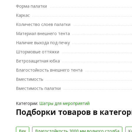
Форма палатки
Каркас
Количество слоев палатки
Материал внешнего тента
Наличие выхода под печку
Штормовые оттяжки
Ветрозащитная юбка
Влагостойкость внешнего тента
Вместимость
Вместимость палатки
Категории:
Шатры для мероприятий
Подборки товаров в катего
Век
Влагостойкость 3000 мм водного столба
К