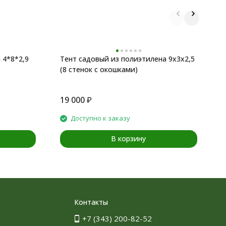
 4*8*2,9
Тент садовый из полиэтилена 9x3x2,5
Т
(8 стенок с окошками)
м
19 000
₽
1
Доступно к заказу
В корзину
Контакты
+7 (343) 200-82-52