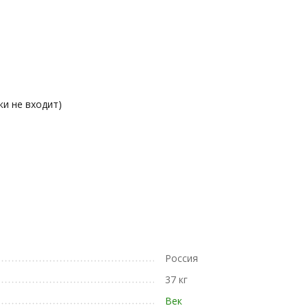
ки не входит)
Россия
37 кг
Век