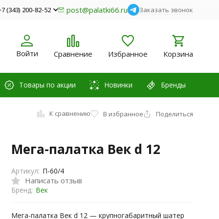
post@palatki66.ru
+7 (343) 200-82-52
Заказать звонок
Войти
Сравнение
Избранное
Корзина
Товары по акции
Новинки
Бренды
К сравнению
В избранное
Поделиться
Мега-палатка Век d 12
Артикул:
П-60/4
Написать отзыв
Бренд:
Век
Мега-палатка Век d 12 — крупногабаритный шатер