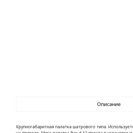
Описание
Крупногабаритная палатка шатрового типа. Используетс
на природе. Мега-палатка Век d 12 проста в установке 