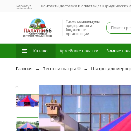
Барнаул
Контакты
Доставка и оплата
Для Юридических 
Также комплектуем
предприятия и
бюджетные
организации
Каталог
Армейские палатки
Зимние пала
Главная
Тенты и шатры
Шатры для меропр