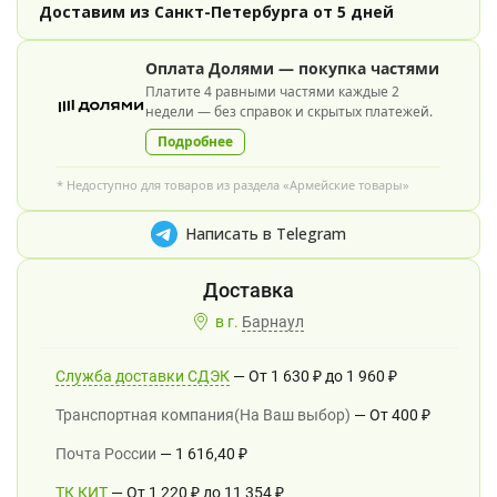
Доставим из Санкт-Петербурга от 5 дней
Оплата Долями — покупка частями
Платите 4 равными частями каждые 2
недели — без справок и скрытых платежей.
Подробнее
* Недоступно для товаров из раздела «Армейские товары»
Написать в Telegram
в г.
Барнаул
Служба доставки СДЭК
От
1 630
₽
до
1 960
₽
Транспортная компания(На Ваш выбор)
От
400
₽
Почта России
1 616,40
₽
ТК КИТ
От
1 220
₽
до
11 354
₽