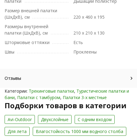
палатки
Дышащий полиэстер
Размер внешней палатки
(ШxДxВ), см
220 х 460 х 195
Размеры внутренней
палатки (ШхДхВ), см
210 х 210 х 130
Штормовые оттяжки
Есть
Швы
Проклеены
Отзывы
Категории:
Трекинговые палатки
,
Туристические палатки и
бани
,
Палатки с тамбуром
,
Палатки 3-х местные
Подборки товаров в категории
Avi-Outdoor
Двухслойные
С одним входом
Для лета
Влагостойкость 1000 мм водного столба