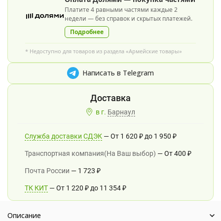
Платите 4 равными частями каждые 2
недели — без справок и скрытых платежей.
Подробнее
* Недоступно для товаров из раздела «Армейские товары»
Написать в Telegram
в г.
Барнаул
Служба доставки СДЭК
От
1 620
₽
до
1 950
₽
Транспортная компания(На Ваш выбор)
От
400
₽
Почта России
1 723
₽
ТК КИТ
От
1 220
₽
до
11 354
₽
Описание