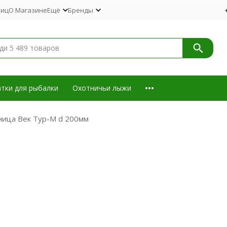
лиц
О Магазине
Ещё
Бренды
тки для рыбалки
Охотничьи лыжи
ица Век Тур-М d 200мм