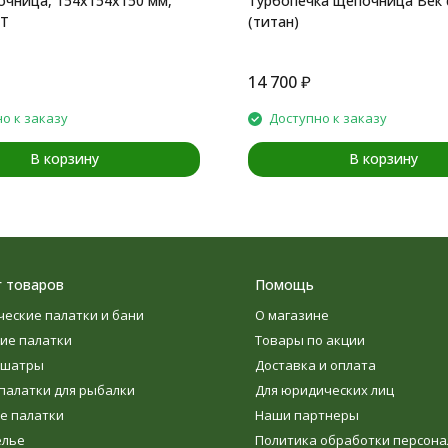
чница, 154х154х150 мм,
Турбопечка щепочница Век 
Т
(титан)
14 700
₽
о к заказу
Доступно к заказу
В корзину
В корзину
г товаров
Помощь
ческие палатки и бани
О магазине
ие палатки
Товары по акции
 шатры
Доставка и оплата
палатки для рыбалки
Для юридических лиц
е палатки
Наши партнеры
елье
Политика обработки персон