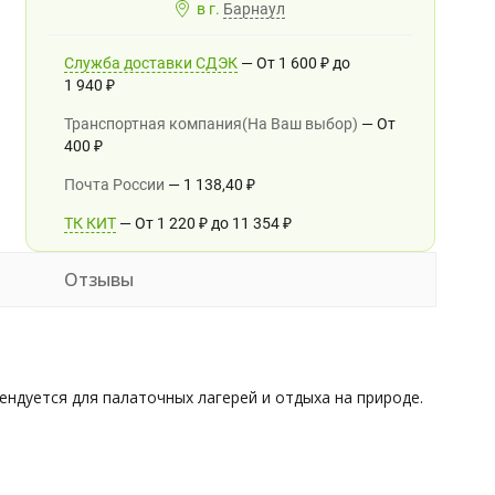
в г.
Барнаул
Служба доставки СДЭК
От
1 600
₽
до
1 940
₽
Транспортная компания(На Ваш выбор)
От
400
₽
Почта России
1 138,40
₽
ТК КИТ
От
1 220
₽
до
11 354
₽
Отзывы
ндуется для палаточных лагерей и отдыха на природе.