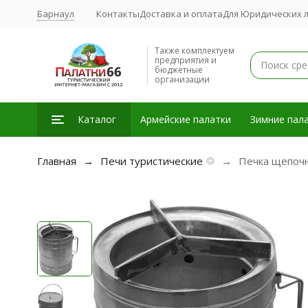
Барнаул
Контакты
Доставка и оплата
Для Юридических 
Также комплектуем
предприятия и
бюджетные
организации
Каталог
Армейские палатки
Зимние пала
Главная
Печи туристические
Печка щепочн