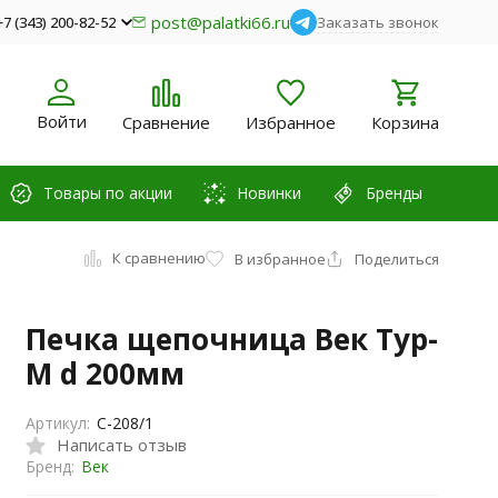
post@palatki66.ru
+7 (343) 200-82-52
Заказать звонок
Войти
Сравнение
Избранное
Корзина
Товары по акции
Новинки
Бренды
К сравнению
В избранное
Поделиться
Печка щепочница Век Тур-
М d 200мм
Артикул:
С-208/1
Написать отзыв
Бренд:
Век