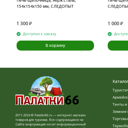
Печь-щепочница, нерж.сталь,
Печь-щепо
154х154х150 мм, СЛЕДОПЫТ
СЛЕДОПЫ
1 300
₽
1 000
₽
Доступно к заказу
Доступн
В корзину
Катало
Туристи
Армейск
Тенты и
Зимние 
2011-2026 © Palatki66.ru — интернет-магазин
Торговы
товаров для туризма. Вся содержащаяся на
Сайте информация носит информационный
Термоб