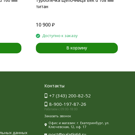
d 160 мм
Турбопечка щепочница Век d 108 мм
Т
титан
10 900
₽
4
Доступно к заказу
В корзину
Контакты
+7 (343) 200-82-52
8-900-197-87-26
Работаем с 09:00-18:00
Заказать звонок
Офис и магазин: г. Екатеринбург, ул.
Ключевская, 12, оф. 17
альных данных
post@palatki66.ru